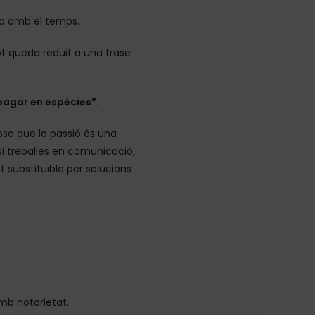
ina amb el temps.
ot queda reduit a una frase
pagar en espècies”.
sa que la passió és una
 treballes en comunicació,
t substituïble per solucions
amb notorietat.