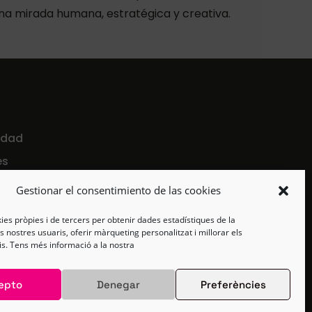
a mirada humana, estratégica y creativa.
cidad
es
Gestionar el consentimiento de las cookies
ies pròpies i de tercers per obtenir dades estadístiques de la
 nostres usuaris, oferir màrqueting personalitzat i millorar els
is. Tens més informació a la nostra
epto
Denegar
Preferències