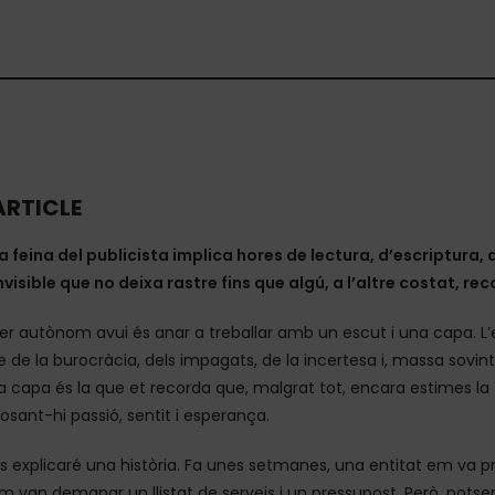
ARTICLE
a feina del publicista implica hores de lectura, d’escriptura
nvisible que no deixa rastre fins que algú, a l’altre costat, rec
er autònom avui és anar a treballar amb un escut i una capa. L’
e de la burocràcia, dels impagats, de la incertesa i, massa sovi
a capa és la que et recorda que, malgrat tot, encara estimes la
osant-hi passió, sentit i esperança.
s explicaré una història. Fa unes setmanes, una entitat em va p
m van demanar un llistat de serveis i un pressupost. Però, pot