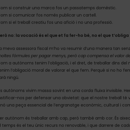
om si construir una marca fos un passatemps domèstic.
om si comunicar fos només publicar un cartell.
om si el treball creatiu fos una afició i no una professió.
erò no: la vocació és el que et fa fer-ho bé, no el que t’obliga
a meva assessora fiscal m’ho va resumir d’una manera tan sen
oltes fórmules per pagar menys, però cap compensa el valor de 
om a autònoms tenim l’obligació, i el dret, de treballar dins del
enim l’obligació moral de valorar el que fem. Perquè si no ho fem
arà ningú.
ls autònoms vivim massa sovint en una corda fluixa invisible. He
ustificar-nos per defensar una obvietat: que el nostre treball té
inó una peça essencial de l’engranatge econòmic, cultural i com
er autònom és treballar amb cap, però també amb cor. És aixe
l temps és el teu únic recurs no renovable, i que darrere de cad