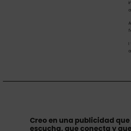
i
a
A
f
I
a
Creo en una publicidad que
escucha, que conecta y qu