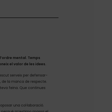
, d’ordre mental. Temps
oneix el valor de les idees.
escut serveix per defensar-
nt, de la manca de respecte.
 teva feina. Que continues
roposar una col·laboració.
ser perquè m’estimo massa el