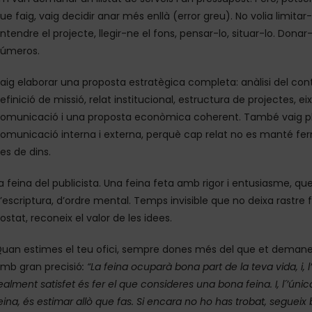
ue faig, vaig decidir anar més enllà (error greu). No volia limita
ntendre el projecte, llegir-ne el fons, pensar-lo, situar-lo. Dona
úmeros.
aig elaborar una proposta estratègica completa: anàlisi del conte
efinició de missió, relat institucional, estructura de projectes, ei
omunicació i una proposta econòmica coherent. També vaig pla
omunicació interna i externa, perquè cap relat no es manté fer
es de dins.
a feina del publicista. Una feina feta amb rigor i entusiasme, qu
’escriptura, d’ordre mental. Temps invisible que no deixa rastre fi
ostat, reconeix el valor de les idees.
uan estimes el teu ofici, sempre dones més del que et demane
mb gran precisió
: “La feina ocuparà bona part de la teva vida, i,
ealment satisfet és fer el que consideres una bona feina. I, l´’ún
eina, és estimar allò que fas. Si encara no ho has trobat, segueix