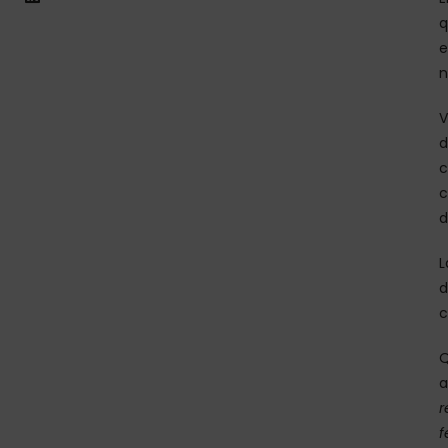
q
e
n
V
d
c
c
d
L
d
c
Q
a
r
f