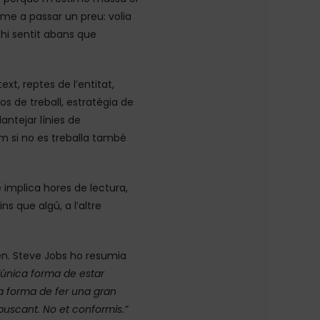
r-me a passar un preu: volia
r-hi sentit abans que
xt, reptes de l’entitat,
xos de treball, estratègia de
ntejar línies de
m si no es treballa també
e implica hores de lectura,
ns que algú, a l’altre
n. Steve Jobs ho resumia
 l’única forma de estar
ica forma de fer una gran
 buscant. No et conformis.”