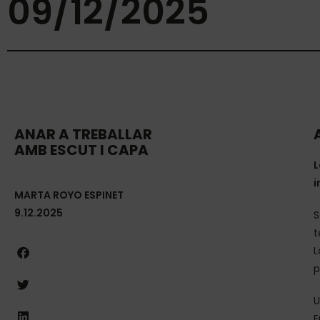
09/12/2025
ANAR A TREBALLAR
AMB ESCUT I CAPA
L
i
MARTA ROYO ESPINET
9.12.2025
S
t
L
p
U
E