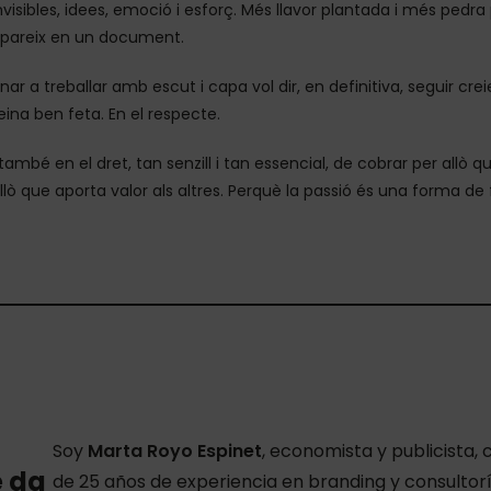
nvisibles, idees, emoció i esforç. Més llavor plantada i més pedr
pareix en un document.
nar a treballar amb escut i capa vol dir, en definitiva, seguir creie
eina ben feta. En el respecte.
 també en el dret, tan senzill i tan essencial, de cobrar per allò qu
llò que aporta valor als altres. Perquè la passió és una forma de 
Soy
Marta Royo Espinet
, economista y publicista
e da
de 25 años de experiencia en branding y consulto