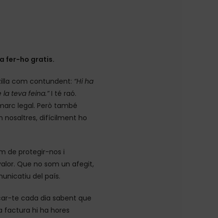
 a fer-ho gratis.
zilla com contundent:
“Hi ha
la teva feina.”
I té raó.
 marc legal. Però també
 nosaltres, difícilment ho
m de protegir-nos i
 valor. Que no som un afegit,
unicatiu del país.
car-te cada dia sabent que
a factura hi ha hores