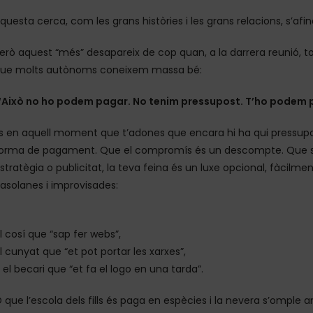
questa cerca, com les grans històries i les grans relacions, s’af
erò aquest “més” desapareix de cop quan, a la darrera reunió, t
ue molts autònoms coneixem massa bé:
“Això no ho podem pagar. No tenim pressupost. T’ho podem 
s en aquell moment que t’adones que encara hi ha qui pressupo
orma de pagament. Que el compromís és un descompte. Que si
stratègia o publicitat, la teva feina és un luxe opcional, fàcilmen
asolanes i improvisades:
l cosí que “sap fer webs”,
l cunyat que “et pot portar les xarxes”,
 el becari que “et fa el logo en una tarda”.
 que l’escola dels fills és paga en espècies i la nevera s’omple 