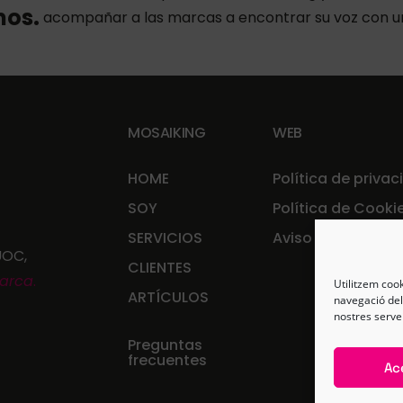
mos.
acompañar a las marcas a encontrar su voz con un
MOSAIKING
WEB
HOME
Política de priva
SOY
Política de Cooki
SERVICIOS
Aviso legal
UOC,
CLIENTES
arca
.
Utilitzem cook
ARTÍCULOS
navegació dels
nostres serve
Preguntas
frecuentes
Ac