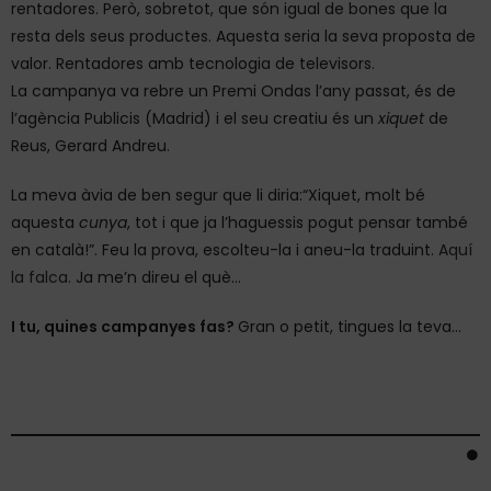
rentadores. Però, sobretot, que són igual de bones que la
resta dels seus productes. Aquesta seria la seva proposta de
valor. Rentadores amb tecnologia de televisors.
La campanya va rebre un Premi Ondas l’any passat, és de
l’agència Publicis (Madrid) i el seu creatiu és un
xiquet
de
Reus, Gerard Andreu.
La meva àvia de ben segur que li diria:
“Xiquet, molt bé
aquesta
cunya
, tot i que ja l’haguessis pogut pensar també
en català!”. Feu la prova, escolteu-la i aneu-la traduint.
Aquí
la falca.
Ja me’n direu el què…
I tu, quines campanyes fas?
Gran o petit, tingues la teva…