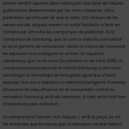
estem sentint aquests dies mitjançant una sèrie de falques
publicitàries disseminades per les ones catalanes. Obro
parèntesi i aprofito per dir que la ràdio, tot i el bum de les
xarxes socials, segueix essent un mitjà fantàstic a tenir en
compte per difondre les campanyes de publicitat. És la
campanya de Samsung, que té com a objectiu comunicar
la seva gamma de rentadores i dotar la marca de notorietat
en aquesta nova categoria on entren. En aquesta
campanya, que no és nova (la primera va ser l’any 2018), la
companyia busca associar la marca Samsung a una nova
tecnologia, la tecnologia de la bugada, igual que s’havia
associat fins ara a televisors o telèfons intel·ligents. Presenta
situacions en clau d’humor on el consumidor confon la
rentadora Samsung amb els televisors. A més, està molt ben
interpretada pels dobladors.
La campanya la formen vuit falques. I, amb la peça, es vol
fer entendre que la marca que fa televisors també fabrica