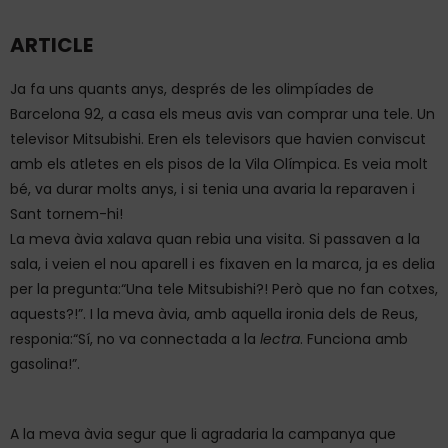
ARTICLE
Ja fa uns quants anys, després de les olimpíades de
Barcelona 92, a casa els meus avis van comprar una tele. Un
televisor Mitsubishi. Eren els televisors que havien conviscut
amb els atletes en els pisos de la Vila Olímpica. Es veia molt
bé, va durar molts anys, i si tenia una avaria la reparaven i
Sant tornem-hi!
La meva àvia xalava quan rebia una visita. Si passaven a la
sala, i veien el nou aparell i es fixaven en la marca, ja es delia
per la pregunta:“Una tele Mitsubishi?! Però que no fan cotxes,
aquests?!”. I la meva àvia, amb aquella ironia dels de Reus,
responia:“Sí, no va connectada a la
lectra
. Funciona amb
gasolina!”.
A la meva àvia segur que li agradaria la campanya que