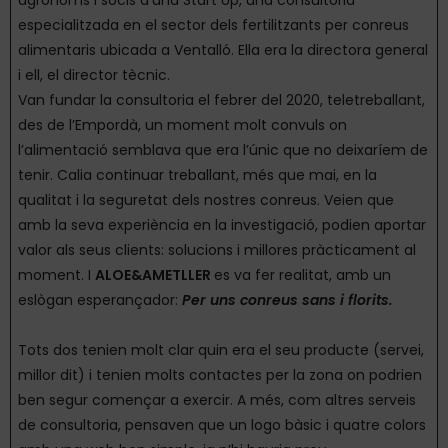
especialitzada en el sector dels fertilitzants per conreus
alimentaris ubicada a Ventalló. Ella era la directora general
i ell, el director tècnic.
Van fundar la consultoria el febrer del 2020, teletreballant,
des de l’Empordà, un moment molt convuls on
l’alimentació semblava que era l’únic que no deixaríem de
tenir. Calia continuar treballant, més que mai, en la
qualitat i la seguretat dels nostres conreus. Veien que
amb la seva experiència en la investigació, podien aportar
valor als seus clients: solucions i millores pràcticament al
moment. I
ALOE&AMETLLER
es va fer realitat, amb un
eslògan esperançador:
Per uns conreus sans i florits.
Tots dos tenien molt clar quin era el seu producte (servei,
millor dit) i tenien molts contactes per la zona on podrien
ben segur començar a exercir. A més, com altres serveis
de consultoria, pensaven que un logo bàsic i quatre colors