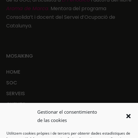
Aroma de Marca
.
Mentora del programa
Consolida’t i docent del Servei d’Ocupació de
Catalunya.
MOSAIKING
HOME
SOC
SERVEIS
CLIENTS
Gestionar el consentimiento
CONTACTE
de las cookies
ARTICLES
Utilitzem cookies pròpies i de tercers per obtenir dades estadístiques de