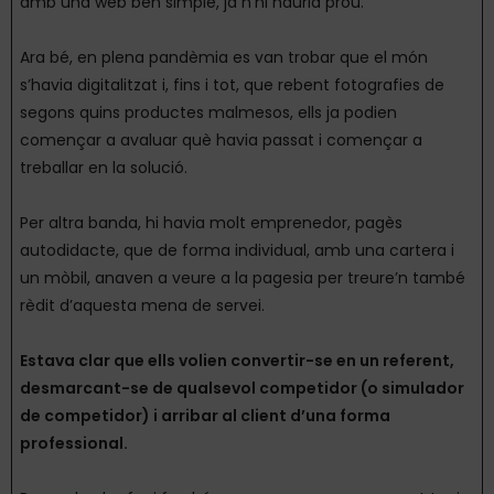
amb una web ben simple, ja n’hi hauria prou.
Ara bé, en plena pandèmia es van trobar que el món
s’havia digitalitzat i, fins i tot, que rebent fotografies de
segons quins productes malmesos, ells ja podien
començar a avaluar què havia passat i començar a
treballar en la solució.
Per altra banda, hi havia molt emprenedor, pagès
autodidacte, que de forma individual, amb una cartera i
un mòbil, anaven a veure a la pagesia per treure’n també
rèdit d’aquesta mena de servei.
Estava clar que ells volien convertir-se en un referent,
desmarcant-se de qualsevol competidor (o simulador
de competidor) i arribar al client d’una forma
professional.