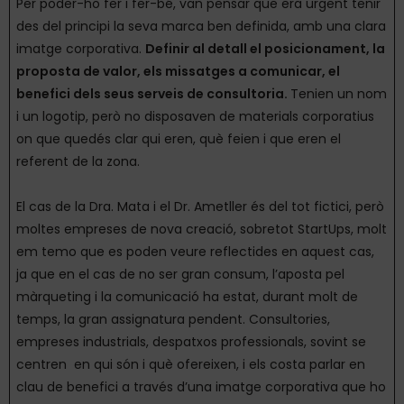
Per poder-ho fer i fer-bé, van pensar que era urgent tenir
des del principi la seva marca ben definida, amb una clara
imatge corporativa.
Definir al detall el posicionament, la
proposta de valor, els missatges a comunicar, el
benefici dels seus serveis de consultoria.
Tenien un nom
i un logotip, però no disposaven de materials corporatius
on que quedés clar qui eren, què feien i que eren el
referent de la zona.
El cas de la Dra. Mata i el Dr. Ametller és del tot fictici, però
moltes empreses de nova creació, sobretot StartUps, molt
em temo que es poden veure reflectides en aquest cas,
ja que en el cas de no ser gran consum, l’aposta pel
màrqueting i la comunicació ha estat, durant molt de
temps, la gran assignatura pendent. Consultories,
empreses industrials, despatxos professionals, sovint se
centren en qui són i què ofereixen, i els costa parlar en
clau de benefici a través d’una imatge corporativa que ho