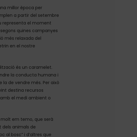
na millor època per
mplen a partir del setembre
tiu representa el moment
per segons quines campanyes
ió més relaxada del
rin en el nostre
lització és un caramelet.
endre la conducta humana i
e la de vendre més. Per això
int destina recursos
s amb el medi ambient o
i, molt em temo, que serà
t dels animals de
 al bosc” i d’altres que