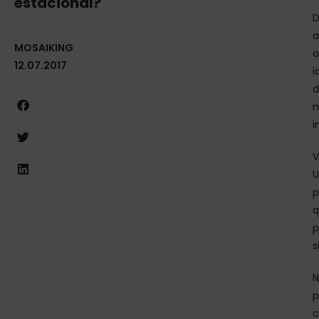
estacional?
D
a
MOSAIKING
o
12.07.2017
i
d
m
i
V
U
p
q
p
s
N
p
c