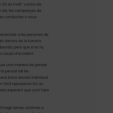
n 2% és molt” contra els
xem bé, les campanyes de
ves conductes o nous
scienciar a les persones de
uïn
darrera de la barrera
.
surda, però que si es fa,
 a causa d’accident.
emoure una manera de pensar.
 ha pensat bé les
eva bona decisió individual
n fàcil representa tot un
sa esperant que corri l’aire
hi hagi tantes víctimes a