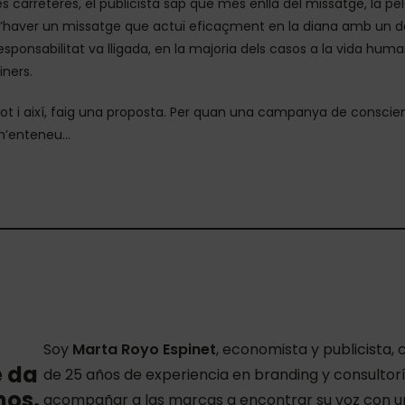
es carreteres, el publicista sap que més enllà del missatge, la pel·
’haver un missatge que actuï eficaçment en la diana amb un da
esponsabilitat va lligada, en la majoria dels casos a la vida hum
iners.
ot i així, faig una proposta. Per quan una campanya de conscien
’enteneu…
Soy
Marta Royo Espinet
, economista y publicista
e da
de 25 años de experiencia en branding y consulto
mos.
acompañar a las marcas a encontrar su voz con un