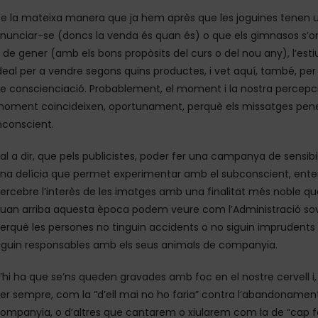
e la mateixa manera que ja hem après que les joguines tenen u
nunciar-se (doncs la venda és quan és) o que els gimnasos s’o
 de gener (amb els bons propòsits del curs o del nou any), l’es
deal per a vendre segons quins productes, i vet aquí, també, 
e conscienciació. Probablement, el moment i la nostra percepc
oment coincideixen, oportunament, perquè els missatges penet
nconscient.
al a dir, que pels publicistes, poder fer una campanya de sensibi
na delícia que permet experimentar amb el subconscient, ent
ercebre l’interès de les imatges amb una finalitat més noble qu
uan arriba aquesta època podem veure com l’Administració sov
erquè les persones no tinguin accidents o no siguin imprudent
iguin responsables amb els seus animals de companyia.
’hi ha que se’ns queden gravades amb foc en el nostre cervell 
er sempre, com la “d’ell mai no ho faria” contra l’abandonamen
ompanyia, o d’altres que cantarem o xiularem com la de “cap foc