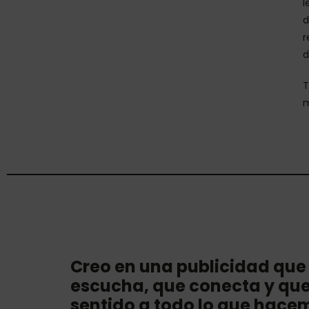
l
d
r
d
T
m
Creo en una publicidad que
escucha, que conecta y qu
sentido a todo lo que hace