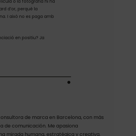
lícula o la fotografia hi ha
rd d’or, perquè la
ana. I això no es paga amb
ciació en positiu? Ja
, consultora de marca en Barcelona, con más
ría de comunicación. Me apasiona
a mirada humana, estratégica y creativa.