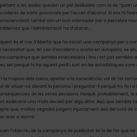
pel·lant a les dades queden un pèl deslluïdes com la de “quan u
ccidents de tràfic provocats per l’accés d’alcohol. Si ens hi fi
onscienciació també són un bon orientador per a percebre no
roblemes que l’Administració ha d’atacar…
quest és el cas d’Abertis que ha iniciat una campanya per a con
a necessitat que, en cas d’accident o averia en autopista, se sit
na campanya que sembla innecessària i fins i tot pot semblar ab
eu ser perquè hi ha aquest perill i surt en les estadístiques com
n la majoria dels casos, apel·lar a la consciència, vol dir fer r
ol dir situar-se davant la persona i preguntar-li perquè ho fa i si
onseqüències de les seves decisions. Perquè, probablement, la s
ot esdevenir una mala decisió per algú altra. Això que sembla ta
epte que, moltes vegades jutgem injustament des del sofà de ca
er anar a dormir.
uan l’objectiu de la campanya de publicitat és la de fer que no 