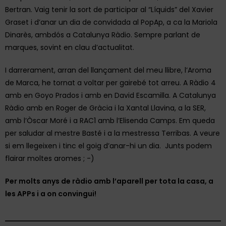
Bertran. Vaig tenir la sort de participar al “Líquids” del Xavier
Graset i d’anar un dia de convidada al PopAp, a ca la Mariola
Dinarès, ambdós a Catalunya Ràdio. Sempre parlant de
marques, sovint en clau d’actualitat.
I darrerament, arran del llançament del meu llibre, l’Aroma
de Marca, he tornat a voltar per gairebé tot arreu. A Ràdio 4
amb en Goyo Prados i amb en David Escamilla. A Catalunya
Ràdio amb en Roger de Gràcia i la Xantal Llavina, a la SER,
amb l’Òscar Moré i a RAC1 amb l’Elisenda Camps. Em queda
per saludar al mestre Basté i a la mestressa Terribas. A veure
si em llegeixen i tinc el goig d’anar-hi un dia. Junts podem
flairar moltes aromes ; -)
Per molts anys de ràdio amb l’aparell per tota la casa, a
les APPs i a on convingui!