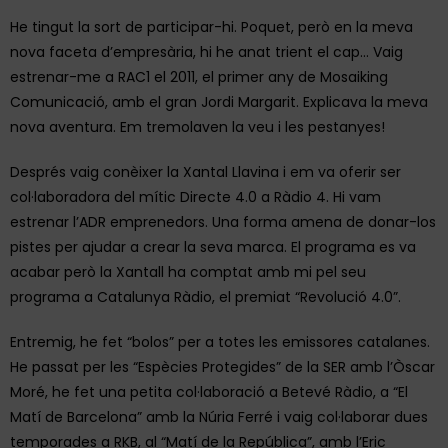
He tingut la sort de participar-hi. Poquet, però en la meva
nova faceta d’empresària, hi he anat trient el cap… Vaig
estrenar-me a RAC1 el 2011, el primer any de Mosaiking
Comunicació, amb el gran Jordi Margarit. Explicava la meva
nova aventura. Em tremolaven la veu i les pestanyes!
Després vaig conèixer la Xantal Llavina i em va oferir ser
col·laboradora del mític Directe 4.0 a Ràdio 4. Hi vam
estrenar l’ADR emprenedors. Una forma amena de donar-los
pistes per ajudar a crear la seva marca. El programa es va
acabar però la Xantall ha comptat amb mi pel seu
programa a Catalunya Ràdio, el premiat “Revolució 4.0”.
Entremig, he fet “bolos” per a totes les emissores catalanes.
He passat per les “Espècies Protegides” de la SER amb l’Òscar
Moré, he fet una petita col·laboració a Betevé Ràdio, a “El
Matí de Barcelona” amb la Núria Ferré i vaig col·laborar dues
temporades a RKB, al “Matí de la República”, amb l’Eric