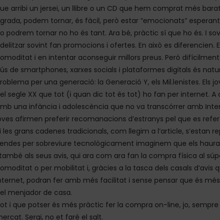
ue arribi un jersei, un llibre o un CD que hem comprat més barat 
grada, podem tornar, és fàcil, però estar “emocionats” esperant u
o podrem tornar no ho és tant. Ara bé, pràctic sí que ho és. I so
idelitzar sovint fan promocions i ofertes. En això es diferencien. En
omoditat i en intentar aconseguir millors preus. Però difícilment
’ús de smartphones, xarxes socials i plataformes digitals és natu
roblema per una generació: la Generació Y, els Mil.lenistes. Els 
el segle XX que tot (i quan dic tot és tot) ho fan per internet. A 
mb una infància i adolescència que no va transcórrer amb Intern
oves afirmen preferir recomanacions d’estranys pel que es refer
i les grans cadenes tradicionals, com llegim a l’article, s’estan r
endes per sobreviure tecnològicament imaginem que els hauran
 també als seus avis, qui ara com ara fan la compra física al súp
omoditat o per mobilitat i, gràcies a la tasca dels casals d’avis q
nternet, podran fer amb més facilitat i sense pensar que és més
el menjador de casa.
ot i que potser és més pràctic fer la compra on-line, jo, sempre
ercat. Sergi, no et faré el salt.