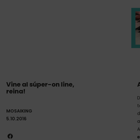
Vine al súper-on line,
reina!
D
t
MOSAIKING
d
5.10.2016
a
A
e