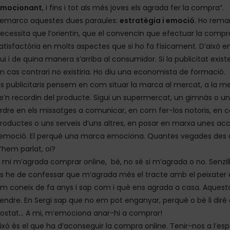
emocionant
, i fins i tot als més joves els agrada fer la compra”.
emarco aquestes dues paraules:
estratègia i emoció
. Ho rema
ecessita que l’orientin, que el convencin que efectuar la compr
atisfactòria en molts aspectes que si ho fa físicament. D’això e
ui i de quina manera s’arriba al consumidor. Si la publicitat exist
n cas contrari no existiria. Ho diu una economista de formació.
ls publicitaris pensem en com situar la marca al mercat, a la 
e’n recordin del producte. Sigui un supermercat, un gimnàs o u
rdre en els missatges a comunicar, en com fer-los notoris, en 
roductes o uns serveis d’uns altres, en posar en marxa unes acc
’emoció. El perquè una marca emociona. Quantes vegades des
’hem parlat, oi?
 mi m’agrada comprar online, bé, no sé si m’agrada o no. Senzil
s he de confessar que m’agrada més el tracte amb el peixater d
m coneix de fa anys i sap com i què ens agrada a casa. Aquesta
endre. En Sergi sap que no em pot enganyar, perquè o bé li diré 
ostat… A mi, m’emociona anar-hi a comprar!
ixò és el que ha d’aconseguir la compra online. Tenir-nos a l’es