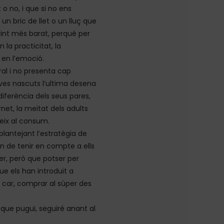
o no, i que si no ens
n bric de llet o un lluç que
vint més barat, perquè per
 la practicitat, la
 en l’emoció.
ral i no presenta cap
joves nascuts l’ultima desena
diferència dels seus pares,
et, la meitat dels adults
eix al consum.
eplantejant l’estratègia de
 de tenir en compte a ells
er, però que potser per
ue els han introduït a
 car, comprar al súper des
 que pugui, seguiré anant al