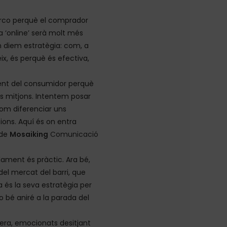
rco perquè el comprador
a ‘online’ serà molt més
n diem estratègia: com, a
eix, és perquè és efectiva,
ment del consumidor perquè
ns mitjons. Intentem posar
com diferenciar uns
ions. Aquí és on entra
 de
Mosaiking
Comunicació
lament és pràctic. Ara bé,
el mercat del barri, que
 és la seva estratègia per
o bé aniré a la parada del
pera, emocionats desitjant