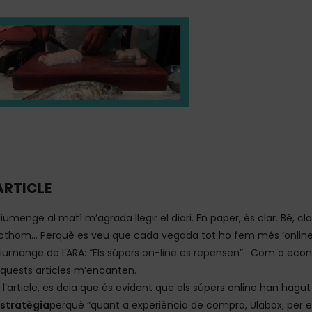
ARTICLE
iumenge al matí m’agrada llegir el diari. En paper, és clar. Bé, clar
othom… Perquè es veu que cada vegada tot ho fem més ‘online’. H
iumenge de l’ARA:
“Els súpers on-line es repensen”.
Com a economi
quests articles m’encanten.
 l’article, es deia que és evident que els súpers online han hagut
stratègia
perquè “quant a experiència de compra, Ulabox, per 