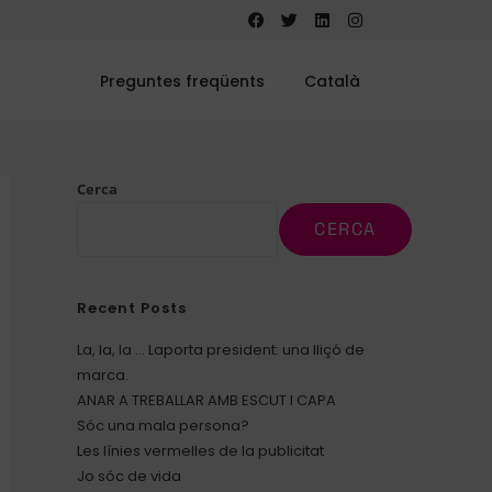
Preguntes freqüents
Català
Cerca
CERCA
Recent Posts
La, la, la … Laporta president: una lliçó de
marca.
ANAR A TREBALLAR AMB ESCUT I CAPA
Sóc una mala persona?
Les línies vermelles de la publicitat
Jo sóc de vida